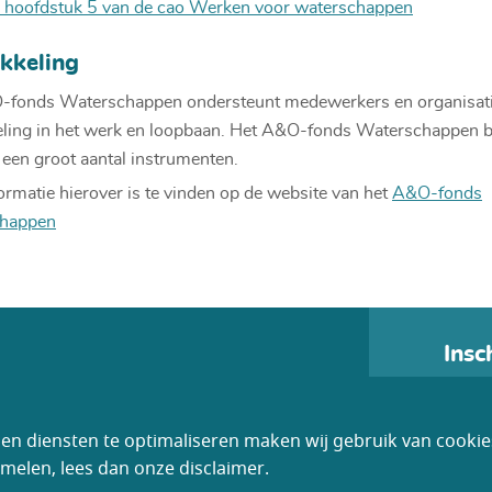
k hoofdstuk 5
van de cao Werken voor waterschappen
kkeling
-fonds Waterschappen ondersteunt medewerkers en organisati
ling in het werk en loopbaan. Het A&O-fonds Waterschappen b
 een groot aantal instrumenten.
ormatie hierover is te vinden op de website van het
A&O-fonds
happen
Insc
Contactgegevens
n diensten te optimaliseren maken wij gebruik van cookies.
info@vwvw.nl
elen, lees dan onze disclaimer.
Algemene v