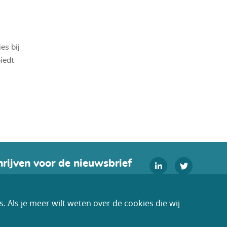
es bij
iedt
hrijven voor de nieuwsbrief
Aanmelden
 Als je meer wilt weten over de cookies die wij
oorwaarden
Disclaimer
Cookies
Colofon