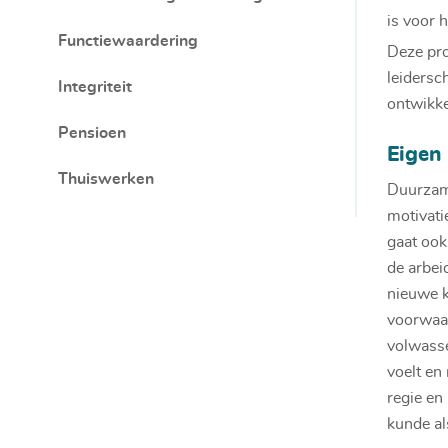
is voor 
Functiewaardering
Deze pro
leidersc
Integriteit
ontwikke
Pensioen
Eigen 
Thuiswerken
Duurzame
motivati
gaat ook
de arbei
nieuwe k
voorwaar
volwasse
voelt en
regie en
kunde al