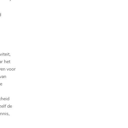
d
iteit,
ar het
ven voor
 van
ke
kheid
elf de
nnis,