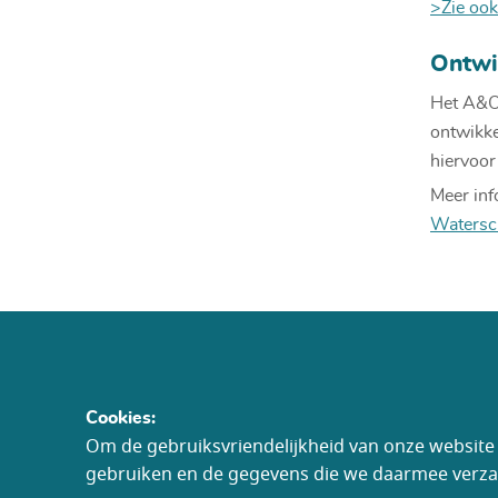
>Zie oo
Ontwi
Het A&O
ontwikke
hiervoor
Meer inf
Watersc
Cookies:
Om de gebruiksvriendelijkheid van onze website e
gebruiken en de gegevens die we daarmee verzam