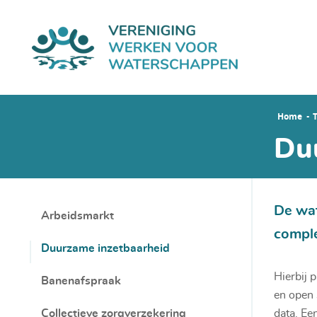
Home
Du
De wat
Arbeidsmarkt
comple
Duurzame inzetbaarheid
Hierbij 
Banenafspraak
en open 
Collectieve zorgverzekering
data. Ee