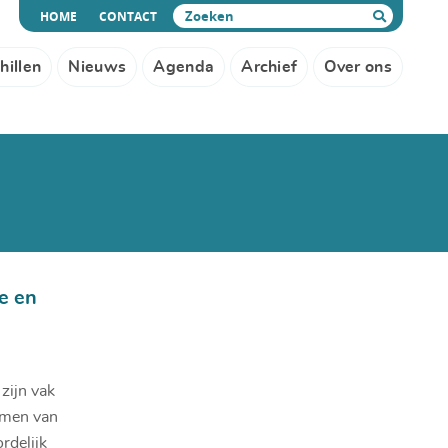
(CURRENT)
HOME
CONTACT
Zoeken
hillen
Nieuws
Agenda
Archief
Over ons
e en
zijn vak
rmen van
rdelijk