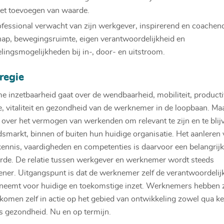
het toevoegen van waarde.
fessional verwacht van zijn werkgever, inspirerend en coachen
hap, bewegingsruimte, eigen verantwoordelijkheid en
lingsmogelijkheden bij in-, door- en uitstroom.
regie
 inzetbaarheid gaat over de wendbaarheid, mobiliteit, productiv
e, vitaliteit en gezondheid van de werknemer in de loopbaan. Ma
 over het vermogen van werkenden om relevant te zijn en te blij
dsmarkt, binnen of buiten hun huidige organisatie. Het aanleren
ennis, vaardigheden en competenties is daarvoor een belangrij
de. De relatie tussen werkgever en werknemer wordt steeds
ner. Uitgangspunt is dat de werknemer zelf de verantwoordelij
 neemt voor huidige en toekomstige inzet. Werknemers hebben z
 komen zelf in actie op het gebied van ontwikkeling zowel qua ke
s gezondheid. Nu en op termijn.